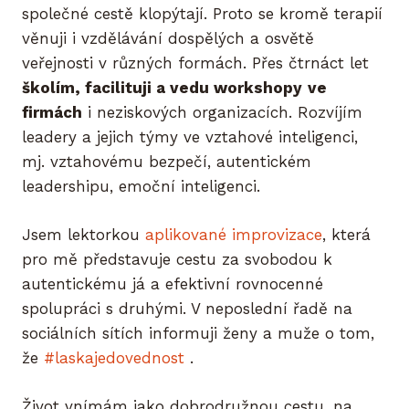
společné cestě klopýtají. Proto se kromě terapií
věnuji i vzdělávání dospělých a osvětě
veřejnosti v různých formách. Přes čtrnáct let
školím, facilituji a vedu workshopy
ve
firmách
i neziskových organizacích. Rozvíjím
leadery a jejich týmy ve vztahové inteligenci,
mj. vztahovému bezpečí, autentickém
leadershipu, emoční inteligenci.
Jsem lektorkou
aplikované improvizace
, která
pro mě představuje cestu za svobodou k
autentickému já a efektivní rovnocenné
spolupráci s druhými. V neposlední řadě na
sociálních sítích informuji ženy a muže o tom,
že
#laskajedovednost
.
Život vnímám jako dobrodružnou cestu, na