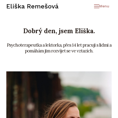
Eliška Remešová
Menu
PŘE
FIRM
Dobrý den, jsem Eliška.
PSYC
Psychoterapeutka a lektorka, přes 14 let pracuji s lidmi a
DENÍ
pomáhám jim rozvíjet se ve vztazích.
ELIŠ
K