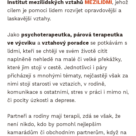
Institut mezilidských vztahů
MEZILIDMI
, jehož
cílem je pomoci lidem rozvíjet opravdovější a
laskavější vztahy.
Jako
psychoterapeutka, párová terapeutka
ve výcviku
a
vztahový poradce
se potkávám s
lidmi, kteří se chtějí ve svém životě cítit
naplněně nehledě na malé či velké překážky,
které jim stojí v cestě. Jednotlivci i páry
přicházejí s mnohými tématy, nejčastěji však za
nimi stojí starosti ve vztazích, v rodině,
komunikace s ostatními, stres v práci i mimo ni,
či pocity úzkosti a deprese.
Partneři a rodiny mají terapii, zdá se však, že
není nikdo, kdo by pomohl nejlepším
kamarádům či obchodním partnerům, když na